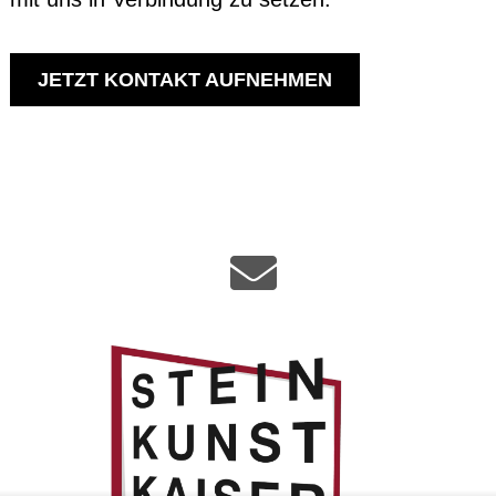
JETZT KONTAKT AUFNEHMEN
ÜBER UNS
REFERENZEN
KONTAKT
DATENSCHUTZ
AGB
IMPRESSUM
[borlabs-cookie type="btn-cookie-preference"
title="Cookie-Einstellungen" element="link"/]